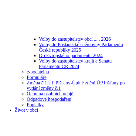
Volby do zastupitelstev obcí ..... 2026
Volby do Poslanecké sněmovny Parlamentu
České republiky 2025
Do Evropského parlamentu 2024
Volby do zastupitelstev krajů a Senátu
Parlamentu ČR 2024
e-podatelna
Formuláře
Změna č.1 ÚP Píšťany-Úplné znění ÚP Píšťany po
vydání změny č.1
Ochrana osobních údajů
Odpadové hospodaření
Poplatky
Život v obci