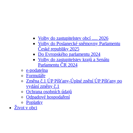
Volby do zastupitelstev obcí ..... 2026
Volby do Poslanecké sněmovny Parlamentu
České republiky 2025
Do Evropského parlamentu 2024
Volby do zastupitelstev krajů a Senátu
Parlamentu ČR 2024
e-podatelna
Formuláře
Změna č.1 ÚP Píšťany-Úplné znění ÚP Píšťany po
vydání změny č.1
Ochrana osobních údajů
Odpadové hospodaření
Poplatky
Život v obci