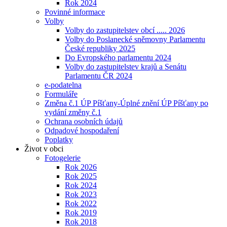
Rok 2024
Povinné informace
Volby
Volby do zastupitelstev obcí ..... 2026
Volby do Poslanecké sněmovny Parlamentu
České republiky 2025
Do Evropského parlamentu 2024
Volby do zastupitelstev krajů a Senátu
Parlamentu ČR 2024
e-podatelna
Formuláře
Změna č.1 ÚP Píšťany-Úplné znění ÚP Píšťany po
vydání změny č.1
Ochrana osobních údajů
Odpadové hospodaření
Poplatky
Život v obci
Fotogelerie
Rok 2026
Rok 2025
Rok 2024
Rok 2023
Rok 2022
Rok 2019
Rok 2018