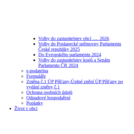
Volby do zastupitelstev obcí ..... 2026
Volby do Poslanecké sněmovny Parlamentu
České republiky 2025
Do Evropského parlamentu 2024
Volby do zastupitelstev krajů a Senátu
Parlamentu ČR 2024
e-podatelna
Formuláře
Změna č.1 ÚP Píšťany-Úplné znění ÚP Píšťany po
vydání změny č.1
Ochrana osobních údajů
Odpadové hospodaření
Poplatky
Život v obci