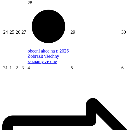
28
24
25
26
27
29
30
obecní akce na r. 2026
Zobrazit všechny
záznamy ze dne
31
1
2
3
4
5
6