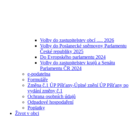
Volby do zastupitelstev obcí ..... 2026
Volby do Poslanecké sněmovny Parlamentu
České republiky 2025
Do Evropského parlamentu 2024
Volby do zastupitelstev krajů a Senátu
Parlamentu ČR 2024
e-podatelna
Formuláře
Změna č.1 ÚP Píšťany-Úplné znění ÚP Píšťany po
vydání změny č.1
Ochrana osobních údajů
Odpadové hospodaření
Poplatky
Život v obci