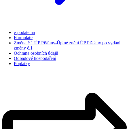
e-podatelna
Formuláře
Změna č.1 ÚP Píšťany-Úplné znění ÚP Píšťany po vydání
změny č.1
Ochrana osobních údajů
Odpadové hospodaření
Poplatky