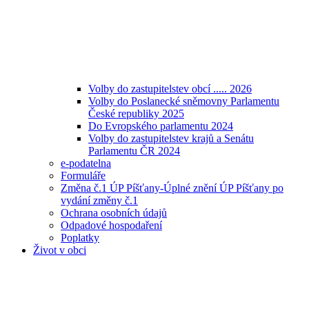
Volby do zastupitelstev obcí ..... 2026
Volby do Poslanecké sněmovny Parlamentu
České republiky 2025
Do Evropského parlamentu 2024
Volby do zastupitelstev krajů a Senátu
Parlamentu ČR 2024
e-podatelna
Formuláře
Změna č.1 ÚP Píšťany-Úplné znění ÚP Píšťany po
vydání změny č.1
Ochrana osobních údajů
Odpadové hospodaření
Poplatky
Život v obci