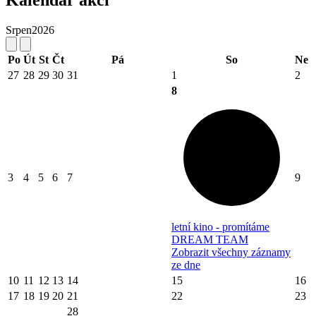
Srpen
2026
Po
Út
St
Čt
Pá
So
Ne
27
28
29
30
31
1
2
8
3
4
5
6
7
9
letní kino - promítáme
DREAM TEAM
Zobrazit všechny záznamy
ze dne
10
11
12
13
14
15
16
17
18
19
20
21
22
23
28