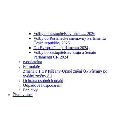
Volby do zastupitelstev obcí ..... 2026
Volby do Poslanecké sněmovny Parlamentu
České republiky 2025
Do Evropského parlamentu 2024
Volby do zastupitelstev krajů a Senátu
Parlamentu ČR 2024
e-podatelna
Formuláře
Změna č.1 ÚP Píšťany-Úplné znění ÚP Píšťany po
vydání změny č.1
Ochrana osobních údajů
Odpadové hospodaření
Poplatky
Život v obci