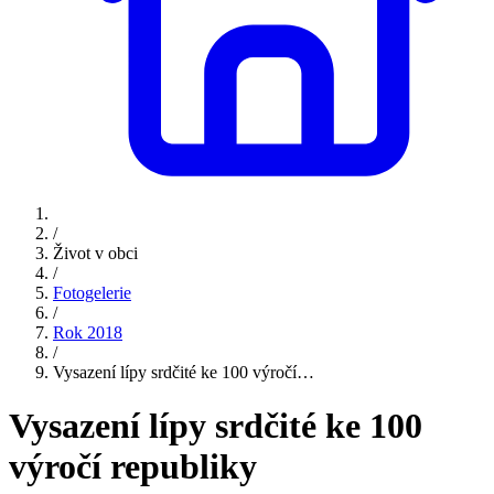
/
Život v obci
/
Fotogelerie
/
Rok 2018
/
Vysazení lípy srdčité ke 100 výročí…
Vysazení lípy srdčité ke 100
výročí republiky