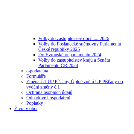
Volby do zastupitelstev obcí ..... 2026
Volby do Poslanecké sněmovny Parlamentu
České republiky 2025
Do Evropského parlamentu 2024
Volby do zastupitelstev krajů a Senátu
Parlamentu ČR 2024
e-podatelna
Formuláře
Změna č.1 ÚP Píšťany-Úplné znění ÚP Píšťany po
vydání změny č.1
Ochrana osobních údajů
Odpadové hospodaření
Poplatky
Život v obci