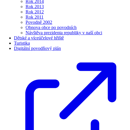
Rok 2014
Rok 2013
Rok 2012
Rok 2011
Povodně 2002
Obnova obce po povodních
Návštěva prezidenta republiky v naší obci
Dětské a víceúčelové hřiště
Turistika
Digitální povodňový plán