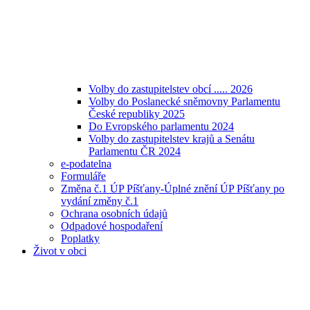
Volby do zastupitelstev obcí ..... 2026
Volby do Poslanecké sněmovny Parlamentu
České republiky 2025
Do Evropského parlamentu 2024
Volby do zastupitelstev krajů a Senátu
Parlamentu ČR 2024
e-podatelna
Formuláře
Změna č.1 ÚP Píšťany-Úplné znění ÚP Píšťany po
vydání změny č.1
Ochrana osobních údajů
Odpadové hospodaření
Poplatky
Život v obci