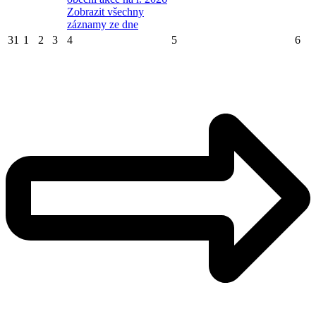
Zobrazit všechny
záznamy ze dne
31
1
2
3
4
5
6