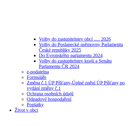
Volby do zastupitelstev obcí ..... 2026
Volby do Poslanecké sněmovny Parlamentu
České republiky 2025
Do Evropského parlamentu 2024
Volby do zastupitelstev krajů a Senátu
Parlamentu ČR 2024
e-podatelna
Formuláře
Změna č.1 ÚP Píšťany-Úplné znění ÚP Píšťany po
vydání změny č.1
Ochrana osobních údajů
Odpadové hospodaření
Poplatky
Život v obci